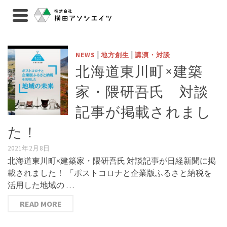
|
|
NEWS
地方創生
講演・対談
北海道東川町×建築
家・隈研吾氏 対談
記事が掲載されまし
た！
2021年2月8日
北海道東川町×建築家・隈研吾氏 対談記事が日経新聞に掲
載されました！ 「ポストコロナと企業版ふるさと納税を
活用した地域の …
READ MORE