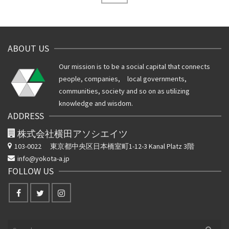
ナ
ビ
ゲ
ABOUT US
ー
Our mission is to be a social capital that connects
シ
people, companies, local governments,
communities, society and so on as utilizing
ョ
knowledge and wisdom.
ADDRESS
ン
株式会社横田アソシエイツ
103-0022
東京都中央区日本橋室町1-12-3 Kanal Platz 3階
info@yokota-a.jp
FOLLOW US
Search