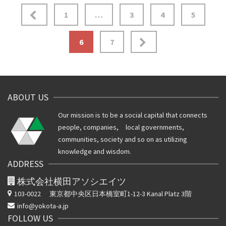
投
1
…
3
4
5
稿
6
7
ナ
ビ
ゲ
ABOUT US
ー
Our mission is to be a social capital that connects
シ
people, companies, local governments,
communities, society and so on as utilizing
ョ
knowledge and wisdom.
ADDRESS
ン
株式会社横田アソシエイツ
103-0022
東京都中央区日本橋室町1-12-3 Kanal Platz 3階
info@yokota-a.jp
FOLLOW US